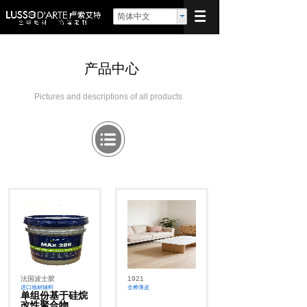
简体中文
产品中心
全球甄选
筑就房雅
Pictures and descriptions of all products
法国波士胶
1921
进口地材辅料
全桦薄皮
单组份基于硅烷
改性聚合物