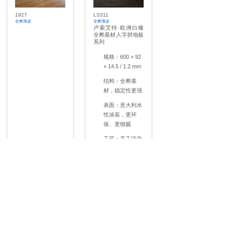
1927
LS311
全桦薄皮
全桦薄皮
卢索艾特·欧洲白橡
全桦基材人字拼地板
系列
规格：600 × 92
× 14.5 / 1.2 mm
结构：全桦基
材，稳定性更强
表面：意大利水
性涂装，更环
保、更细腻
工艺：手工活染
× 手刮 / 锯齿，
真实还原木材肌
理
在经典人字拼秩序之
上，我们将色彩与工
艺做到了更细致的表
达。